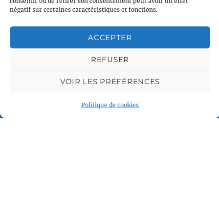
consentir ou de retirer son consentement peut avoir un effet
négatif sur certaines caractéristiques et fonctions.
ACCEPTER
REFUSER
Plan du site
VOIR LES PRÉFÉRENCES
Accueil
Qui sommes nous
Politique de cookies
Croisières en voilier
Voile légère
Voile sportive
Calendrier
Rejoindre l'équipage
Contact
Espace Membre
© 2024 Voile et Croisière en Liberté –
Mentions légales
–
Crédits