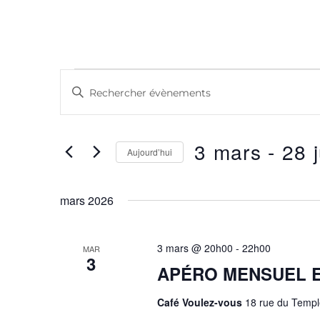
Recherche
Saisir
mot-
et
clé.
navigation
3 mars
 - 
28 
Rechercher
Aujourd’hui
Évènements
de
Sélectionnez
par
une
mars 2026
vues
mot-
date.
clé.
Évènements
3 mars @ 20h00
-
22h00
MAR
3
APÉRO MENSUEL E
Café Voulez-vous
18 rue du Templ