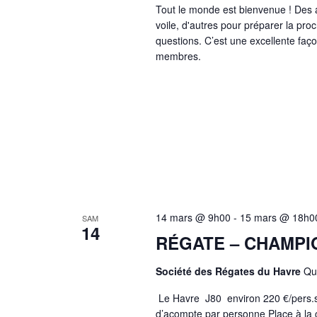
Tout le monde est bienvenue ! Des ad
voile, d'autres pour préparer la pro
questions. C’est une excellente faç
membres.
14 mars @ 9h00
-
15 mars @ 18h0
SAM
14
RÉGATE – CHAMPI
Société des Régates du Havre
Qu
Le Havre J80 environ 220 €/pers.su
d’acompte par personne Place à la c