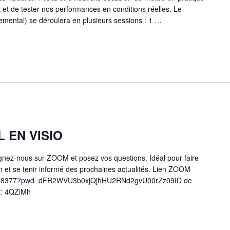
 et de tester nos performances en conditions réelles. Le
emental) se déroulera en plusieurs sessions : 1 …
 EN VISIO
gnez-nous sur ZOOM et posez vos questions. Idéal pour faire
 et se tenir informé des prochaines actualités. Lien ZOOM
48908377?pwd=dFR2WVU3b0xjQjhHU2RNd2gvU00rZz09ID de
t: 4QZiMh