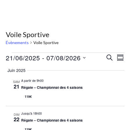
Voile Sportive
Évènements
Voile Sportive
21/06/2025
 - 
07/08/2026
RECHERC
Nav
Recher
RÉS
Sélectionnez
de
et
Juin 2025
la
vue
A partir de 9h00
SAM
navigat
date
Évè
21
Régate – Championnat des 4 saisons
de
119€
vues
Jusqu'à 18h00
DIM
22
Évènem
Régate – Championnat des 4 saisons
119€