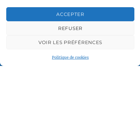
ACCEPTER
REFUSER
VOIR LES PRÉFÉRENCES
Voile et Croisière en Liberté
Politique de cookies
Centre LGBTQI+, 63 rue Beaubourg 75003 Paris
contact@vcl.fr
Associations partenaires