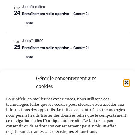
Journée entière
DIM
24
Entraînement voile sportive – Comet 21
200€
Jusqu'à 15h00
LUN
25
Entraînement voile sportive – Comet 21
200€
Gérer le consentement aux
Évènements
Évènements
précédents
Aujourd’hui
suivants
cookies
Pour offrir les meilleures expériences, nous utilisons des
S’ABONNER AU CALENDRIER
technologies telles que les cookies pour stocker et/ou accéder aux
informations des appareils. Le fait de consentir à ces technologies
nous permettra de traiter des données telles que le comportement
de navigation ou les ID uniques sur ce site. Le fait de ne pas
consentir ou de retirer son consentement peut avoir un effet
négatif sur certaines caractéristiques et fonctions.