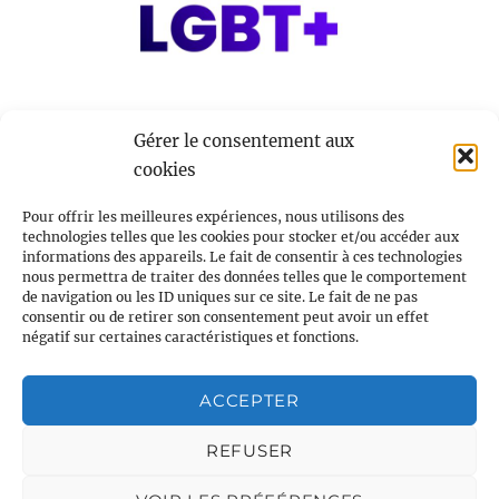
Gérer le consentement aux
cookies
Forum
12 septembre @ 13h00
-
19h00
des
FORUM DES SPORTS LGBT+
Sports
Pour offrir les meilleures expériences, nous utilisons des
LGBT+
technologies telles que les cookies pour stocker et/ou accéder aux
Halles de Blancs Manteaux
48 Rue Vieille du Temple, Paris,
informations des appareils. Le fait de consentir à ces technologies
France
nous permettra de traiter des données telles que le comportement
de navigation ou les ID uniques sur ce site. Le fait de ne pas
consentir ou de retirer son consentement peut avoir un effet
négatif sur certaines caractéristiques et fonctions.
Évènements
Évènements
précédents
Aujourd’hui
suivants
ACCEPTER
S’ABONNER AU CALENDRIER
REFUSER