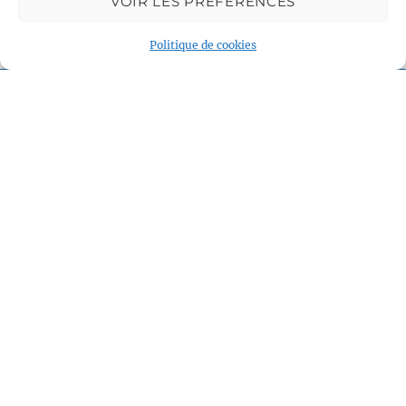
VOIR LES PRÉFÉRENCES
Politique de cookies
Voile et Croisière en Liberté
Centre LGBTQI+, 63 rue Beaubourg 75003 Paris
contact@vcl.fr
Associations partenaires