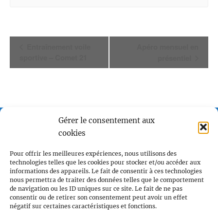
Navigation
Entraînement voile
Apéro mensuel en
sportive – Comet 21
présentiel
Évènement
Gérer le consentement aux
cookies
Pour offrir les meilleures expériences, nous utilisons des
technologies telles que les cookies pour stocker et/ou accéder aux
Voile et Croisière en Liberté
informations des appareils. Le fait de consentir à ces technologies
nous permettra de traiter des données telles que le comportement
Centre LGBTQI+, 63 rue Beaubourg 75003 Paris
de navigation ou les ID uniques sur ce site. Le fait de ne pas
consentir ou de retirer son consentement peut avoir un effet
contact@vcl.fr
négatif sur certaines caractéristiques et fonctions.