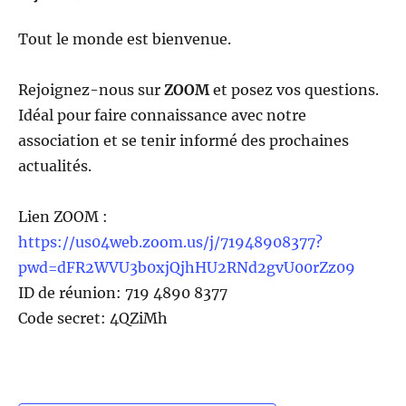
Tout le monde est bienvenue.
Rejoignez-nous sur
ZOOM
et posez vos questions.
Idéal pour faire connaissance avec notre
association et se tenir informé des prochaines
actualités.
Lien ZOOM :
https://us04web.zoom.us/j/71948908377?
pwd=dFR2WVU3b0xjQjhHU2RNd2gvU00rZz09
ID de réunion: 719 4890 8377
Code secret: 4QZiMh