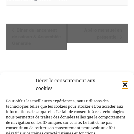
Navigation
Dîner de lancement
Apéro mensuel en
de saison & Assemblée
présentiel
Évènement
Générale
Gérer le consentement aux
cookies
Pour offrir les meilleures expériences, nous utilisons des
technologies telles que les cookies pour stocker et/ou accéder aux
Voile et Croisière en Liberté
informations des appareils. Le fait de consentir à ces technologies
nous permettra de traiter des données telles que le comportement
Centre LGBTQI+, 63 rue Beaubourg 75003 Paris
de navigation ou les ID uniques sur ce site. Le fait de ne pas
consentir ou de retirer son consentement peut avoir un effet
contact@vcl.fr
négatif sur certaines caractéristiques et fonctions.