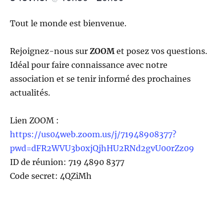
Tout le monde est bienvenue.
Rejoignez-nous sur
ZOOM
et posez vos questions.
Idéal pour faire connaissance avec notre
association et se tenir informé des prochaines
actualités.
Lien ZOOM :
https://us04web.zoom.us/j/71948908377?
pwd=dFR2WVU3b0xjQjhHU2RNd2gvU00rZz09
ID de réunion: 719 4890 8377
Code secret: 4QZiMh