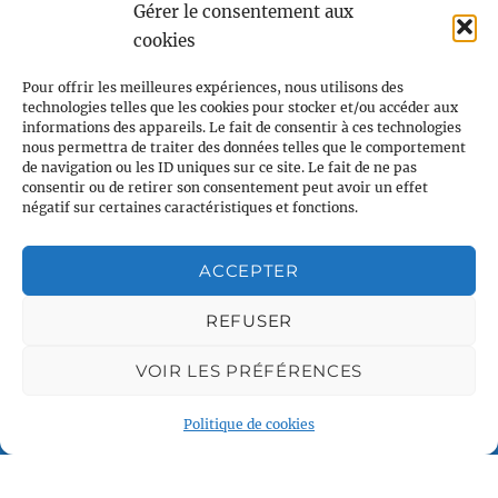
Gérer le consentement aux
cookies
Pour offrir les meilleures expériences, nous utilisons des
technologies telles que les cookies pour stocker et/ou accéder aux
informations des appareils. Le fait de consentir à ces technologies
nous permettra de traiter des données telles que le comportement
de navigation ou les ID uniques sur ce site. Le fait de ne pas
Voile et Croisière en Liberté
consentir ou de retirer son consentement peut avoir un effet
Centre LGBTQI+, 63 rue Beaubourg 75003 Paris
négatif sur certaines caractéristiques et fonctions.
contact@vcl.fr
ACCEPTER
REFUSER
Associations partenaires
VOIR LES PRÉFÉRENCES
Politique de cookies