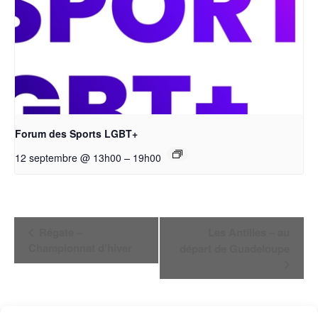
Forum des Sports LGBT+
–
12 septembre @ 13h00
19h00
Navigation
Régate –
Les Antilles – au
Championnat d’hiver
départ de Guadeloupe
Évènement