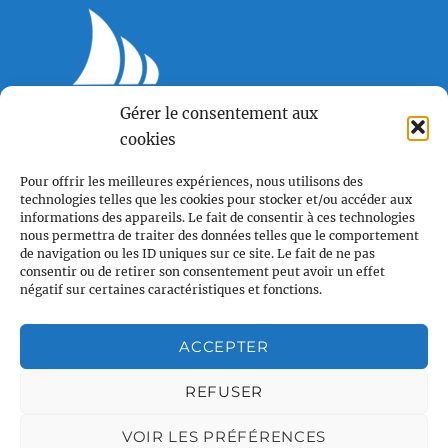
Voile et Croisière en Liberté
Gérer le consentement aux
Centre LGBTQI+, 63 rue Beaubourg 75003 Paris
cookies
contact@vcl.fr
Pour offrir les meilleures expériences, nous utilisons des
technologies telles que les cookies pour stocker et/ou accéder aux
informations des appareils. Le fait de consentir à ces technologies
nous permettra de traiter des données telles que le comportement
de navigation ou les ID uniques sur ce site. Le fait de ne pas
Associations partenaires
consentir ou de retirer son consentement peut avoir un effet
négatif sur certaines caractéristiques et fonctions.
ACCEPTER
REFUSER
VOIR LES PRÉFÉRENCES