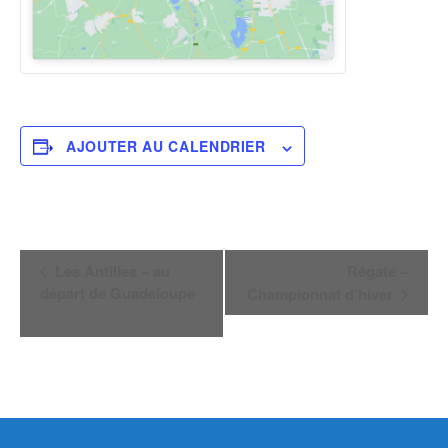
AJOUTER AU CALENDRIER
Navigation
Les Antilles – au
Régate –
départ de Guadeloupe
Championnat d’hiver
Évènement