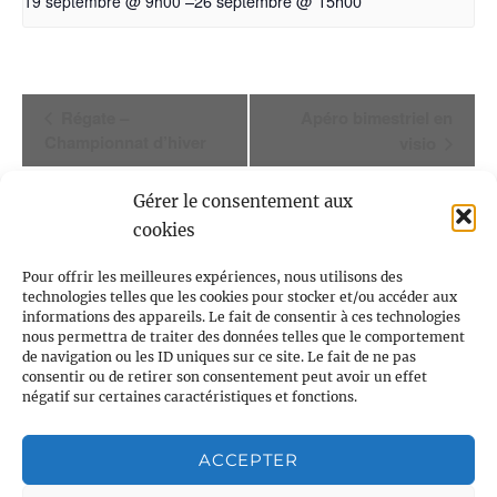
–
26 septembre @ 15h00
19 septembre @ 9h00
Navigation
Régate –
Apéro bimestriel en
Championnat d’hiver
visio
Évènement
Gérer le consentement aux
cookies
Pour offrir les meilleures expériences, nous utilisons des
technologies telles que les cookies pour stocker et/ou accéder aux
informations des appareils. Le fait de consentir à ces technologies
nous permettra de traiter des données telles que le comportement
de navigation ou les ID uniques sur ce site. Le fait de ne pas
consentir ou de retirer son consentement peut avoir un effet
Voile et Croisière en Liberté
négatif sur certaines caractéristiques et fonctions.
Centre LGBTQI+, 63 rue Beaubourg 75003 Paris
ACCEPTER
contact@vcl.fr