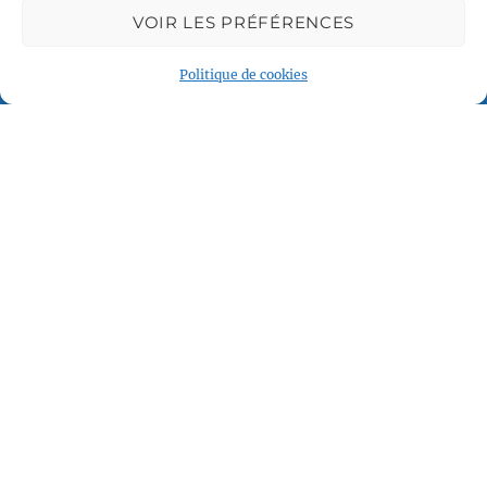
contact@vcl.fr
VOIR LES PRÉFÉRENCES
Politique de cookies
Associations partenaires
Plan du site