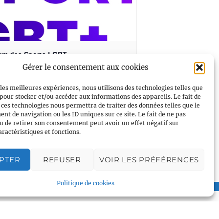
um des Sports LGBT+
Gérer le consentement aux cookies
–
septembre @ 13h00
19h00
 les meilleures expériences, nous utilisons des technologies telles que
 pour stocker et/ou accéder aux informations des appareils. Le fait de
 ces technologies nous permettra de traiter des données telles que le
t de navigation ou les ID uniques sur ce site. Le fait de ne pas
Entraînement J80
u de retirer son consentement peut avoir un effet négatif sur
aractéristiques et fonctions.
PTER
REFUSER
VOIR LES PRÉFÉRENCES
Politique de cookies
Plan du site
Accueil