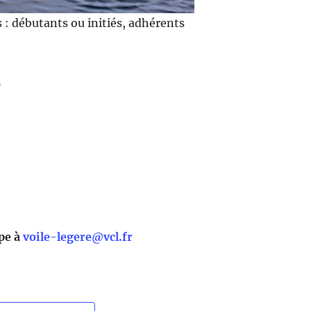
 : débutants ou initiés, adhérents
…
ppe à
voile-legere@vcl.fr