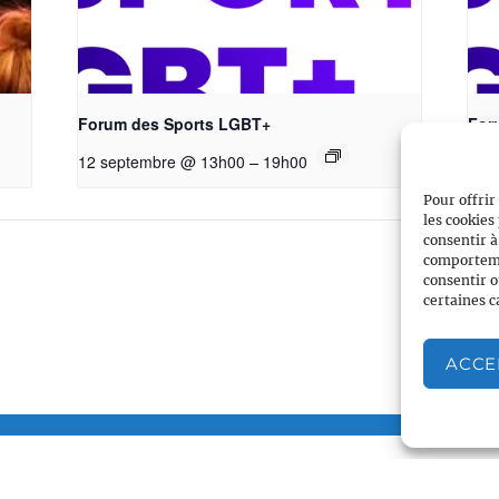
Forum des Sports LGBT+
For
–
12 septembre @ 13h00
19h00
13 
Pour offrir
les cookies
consentir à
comportemen
consentir o
certaines c
ACCE
Associations partenaires