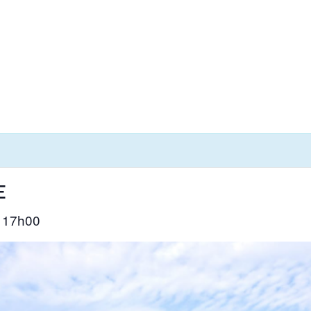
E
17h00
–