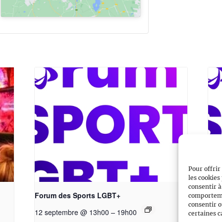
Pour offrir
les cookies
consentir à
Forum des Sports LGBT+
For
comportemen
consentir o
–
12 septembre @ 13h00
19h00
13 
certaines c