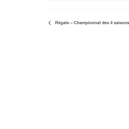
Régate – Championnat des 4 saison
Navigation
Évènement
Voile et Croisière en Libert
Centre LGBTQI+, 63 rue Beaubourg 75003 P
contact@vcl.fr