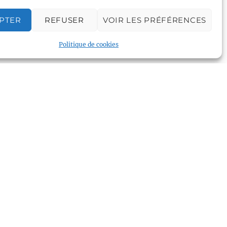
PTER
REFUSER
VOIR LES PRÉFÉRENCES
Apéro mensuel en présentiel
Politique de cookies
Plan du site
Accueil
Qui sommes nous
Croisières en voilier
Voile légère
Voile sportive
Calendrier
Rejoindre l'équipage