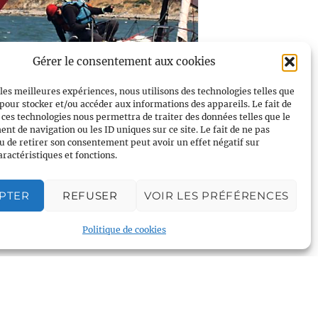
Gérer le consentement aux cookies
ate – Championnat d’hiver
 les meilleures expériences, nous utilisons des technologies telles que
 pour stocker et/ou accéder aux informations des appareils. Le fait de
–
8 novembre @ 18h00
ovembre @ 9h00
 ces technologies nous permettra de traiter des données telles que le
t de navigation ou les ID uniques sur ce site. Le fait de ne pas
u de retirer son consentement peut avoir un effet négatif sur
aractéristiques et fonctions.
Les îles Ioniennes au début de l’été
PTER
REFUSER
VOIR LES PRÉFÉRENCES
Politique de cookies
Plan du site