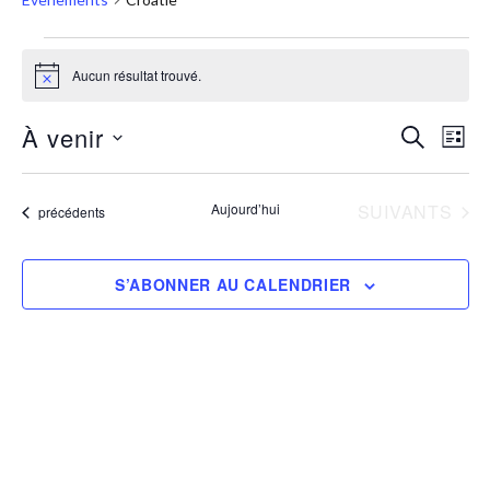
Aucun résultat trouvé.
Notice
À venir
RECHERC
Nav
Recher
LISTE
Sélectionnez
de
et
une
vue
ÉVÈNEMENTS
Aujourd’hui
SUIVANTS
Évènements
précédents
navigat
date.
Évè
de
S’ABONNER AU CALENDRIER
vues
Évènem