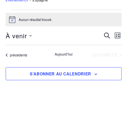
Aucun résultat trouvé.
Notice
À venir
RECHERC
Nav
Recher
LISTE
Sélectionnez
de
et
une
vue
ÉVÈNEMENTS
Aujourd’hui
SUIVANTS
Évènements
précédents
navigat
date.
Évè
de
S’ABONNER AU CALENDRIER
vues
Évènem