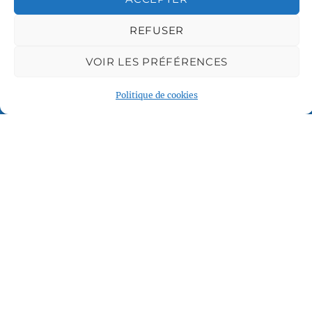
REFUSER
VOIR LES PRÉFÉRENCES
Voile et Croisière en Liberté
Centre LGBTQI+, 63 rue Beaubourg 75003 Paris
Politique de cookies
contact@vcl.fr
Associations partenaires