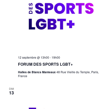
Forum
12 septembre @ 13h00
-
19h00
des
FORUM DES SPORTS LGBT+
Sports
LGBT+
Halles de Blancs Manteaux
48 Rue Vieille du Temple, Paris,
France
DIM
13