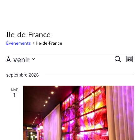
Ile-de-France
Évènements
Ile-de-France
À venir
RECHERC
Nav
Recher
LISTE
Sélectionnez
de
et
septembre 2026
une
vue
navigat
date.
Évè
MAR
1
de
vues
Évènem