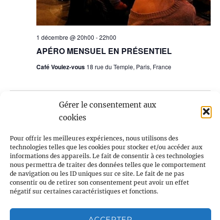
1 décembre @ 20h00
-
22h00
APÉRO MENSUEL EN PRÉSENTIEL
Café Voulez-vous
18 rue du Temple, Paris, France
Gérer le consentement aux
ÉVÈNEMENTS
Aujourd’hui
SUIVANTS
Évènements
précédents
cookies
Pour offrir les meilleures expériences, nous utilisons des
S’ABONNER AU CALENDRIER
technologies telles que les cookies pour stocker et/ou accéder aux
informations des appareils. Le fait de consentir à ces technologies
nous permettra de traiter des données telles que le comportement
de navigation ou les ID uniques sur ce site. Le fait de ne pas
consentir ou de retirer son consentement peut avoir un effet
négatif sur certaines caractéristiques et fonctions.
ACCEPTER