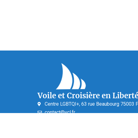
Voile et Croisière en Libert
Centre LGBTQI+, 63 rue Beaubourg 75003 P
contact@vcl.fr