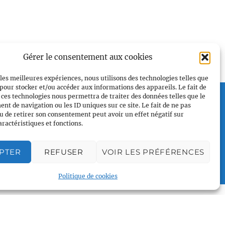
Gérer le consentement aux cookies
 les meilleures expériences, nous utilisons des technologies telles que
 pour stocker et/ou accéder aux informations des appareils. Le fait de
Plan du site
 ces technologies nous permettra de traiter des données telles que le
t de navigation ou les ID uniques sur ce site. Le fait de ne pas
Accueil
u de retirer son consentement peut avoir un effet négatif sur
Qui sommes nous
aractéristiques et fonctions.
Croisières en voilier
Voile légère
PTER
REFUSER
VOIR LES PRÉFÉRENCES
Voile sportive
Politique de cookies
Calendrier
Rejoindre l'équipage
Contact
Espace Membre