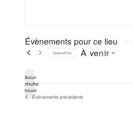
Évènements pour ce lieu
À venir
Aujourd’hui
Sélectionnez
une
Aucun
date.
résultat
Notice
trouvé.
Évènements
précédents