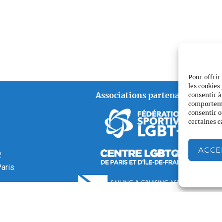
Pour offrir
les cookies
Associations partenaires
consentir à
comportemen
consentir o
certaines c
ACCE
é
aris