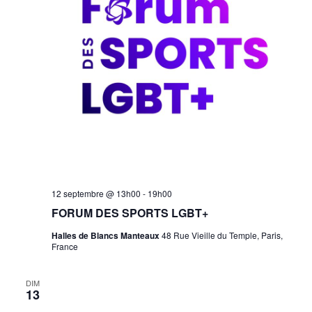
Forum
12 septembre @ 13h00
-
19h00
des
FORUM DES SPORTS LGBT+
Sports
LGBT+
Halles de Blancs Manteaux
48 Rue Vieille du Temple, Paris,
France
DIM
13