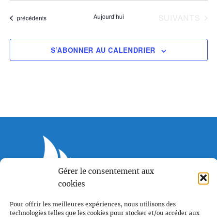
ÉVÈNEMENTS
Aujourd’hui
SUIVANTS
Évènements
précédents
S’ABONNER AU CALENDRIER
Gérer le consentement aux
Voile et Croisière en Liberté
cookies
Centre LGBTQI+, 63 rue Beaubourg 75003 Paris
Pour offrir les meilleures expériences, nous utilisons des
contact@vcl.fr
technologies telles que les cookies pour stocker et/ou accéder aux