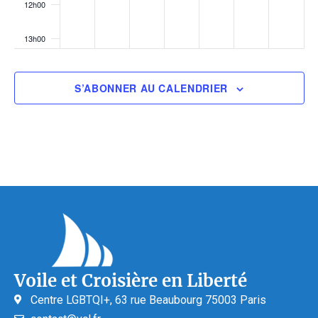
12h00
13h00
14h00
S’ABONNER AU CALENDRIER
15h00
16h00
17h00
18h00
19h00
Voile et Croisière en Liberté
20h00
Centre LGBTQI+, 63 rue Beaubourg 75003 Paris
21h00