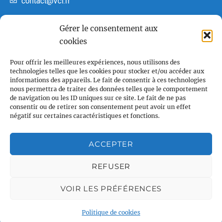
contact@vcl.fr
22h00
Gérer le consentement aux
cookies
23h00
Associations partenaires
00
Pour offrir les meilleures expériences, nous utilisons des
technologies telles que les cookies pour stocker et/ou accéder aux
informations des appareils. Le fait de consentir à ces technologies
nous permettra de traiter des données telles que le comportement
de navigation ou les ID uniques sur ce site. Le fait de ne pas
consentir ou de retirer son consentement peut avoir un effet
négatif sur certaines caractéristiques et fonctions.
ACCEPTER
REFUSER
VOIR LES PRÉFÉRENCES
Plan du site
Politique de cookies
Accueil