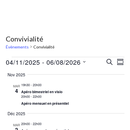
Convivialité
Évènements
Convivialité
04/11/2025
 - 
06/08/2026
RECHERC
Nav
Recher
RÉS
Sélectionnez
de
et
Nov 2025
la
vue
19h30
-
20h00
MAR
navigat
date
Évè
4
Apéro bimestriel en visio
20h00
-
22h00
de
Apéro mensuel en présentiel
vues
Déc 2025
Évènem
20h00
-
22h00
MAR
2