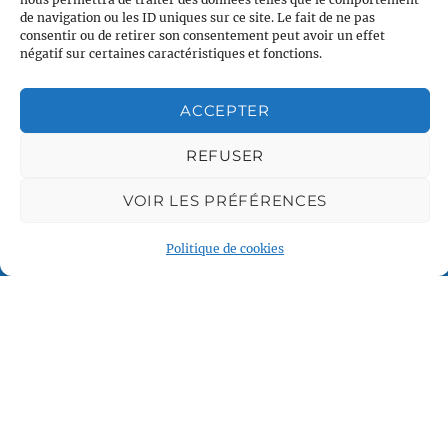
de navigation ou les ID uniques sur ce site. Le fait de ne pas
consentir ou de retirer son consentement peut avoir un effet
négatif sur certaines caractéristiques et fonctions.
ACCEPTER
REFUSER
VOIR LES PRÉFÉRENCES
Politique de cookies
Plan du site
Accueil
Qui sommes nous
Croisières en voilier
Voile légère
Voile sportive
Calendrier