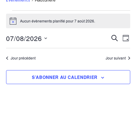
Aucun évènements planifié pour 7 août 2026.
Notice
07/08/2026
RECHERC
Nav
Recher
JOUR
Sélectionnez
de
et
une
vue
Jour précédent
Jour suivant
navigat
date.
Évè
de
S’ABONNER AU CALENDRIER
vues
Évènem