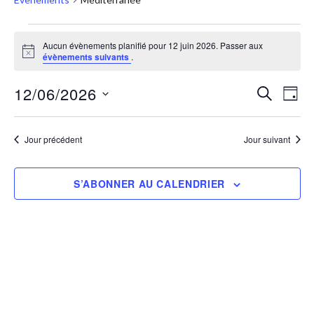
Aucun évènements planifié pour 12 juin 2026. Passer aux
Notice
évènements suivants
.
12/06/2026
RECHERC
Nav
Recher
JOUR
Sélectionnez
de
et
une
vue
Jour précédent
Jour suivant
navigat
date.
Évè
de
S’ABONNER AU CALENDRIER
vues
Évènem