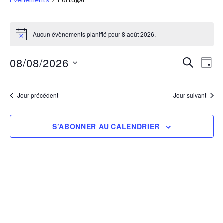
Aucun évènements planifié pour 8 août 2026.
Notice
08/08/2026
RECHERC
Nav
Recher
JOUR
Sélectionnez
de
et
une
vue
Jour précédent
Jour suivant
navigat
date.
Évè
de
S’ABONNER AU CALENDRIER
vues
Évènem