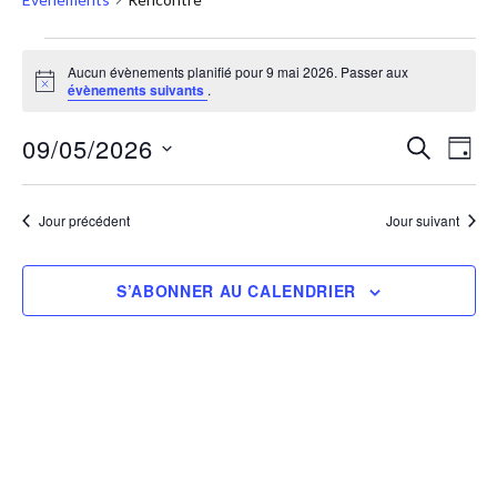
Aucun évènements planifié pour 9 mai 2026. Passer aux
Notice
évènements suivants
.
09/05/2026
RECHERC
Nav
Recher
JOUR
Sélectionnez
de
et
une
vue
Jour précédent
Jour suivant
navigat
date.
Évè
de
S’ABONNER AU CALENDRIER
vues
Évènem