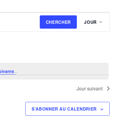
Navigation
CHERCHER
JOUR
de
vues
Évènement
uivants
.
Jour suivant
S’ABONNER AU CALENDRIER