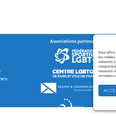
Associations partenaires
Pour offrir
les cookies
consentir à
comportemen
é
consentir o
certaines c
aris
ACCE