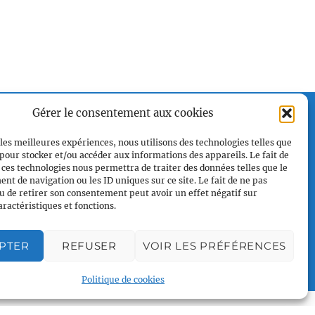
Plan du site
Gérer le consentement aux cookies
Accueil
 les meilleures expériences, nous utilisons des technologies telles que
Qui sommes nous
 pour stocker et/ou accéder aux informations des appareils. Le fait de
Croisières en voilier
 ces technologies nous permettra de traiter des données telles que le
t de navigation ou les ID uniques sur ce site. Le fait de ne pas
Voile légère
u de retirer son consentement peut avoir un effet négatif sur
Voile sportive
aractéristiques et fonctions.
Calendrier
Rejoindre l'équipage
PTER
REFUSER
VOIR LES PRÉFÉRENCES
Contact
Politique de cookies
Espace Membre