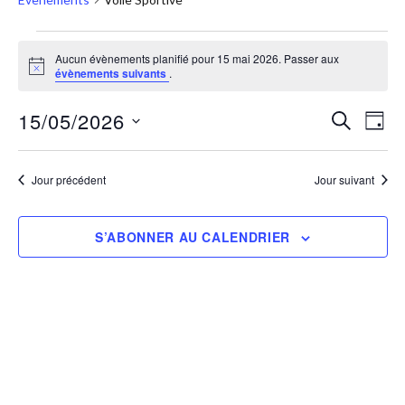
Aucun évènements planifié pour 15 mai 2026. Passer aux
Notice
évènements suivants
.
15/05/2026
RECHERC
Nav
Recher
JOUR
Sélectionnez
de
et
une
vue
Jour précédent
Jour suivant
navigat
date.
Évè
de
S’ABONNER AU CALENDRIER
vues
Évènem