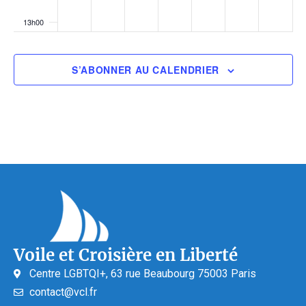
13h00
14h00
S’ABONNER AU CALENDRIER
15h00
16h00
17h00
18h00
19h00
Voile et Croisière en Liberté
20h00
Centre LGBTQI+, 63 rue Beaubourg 75003 Paris
21h00
contact@vcl.fr