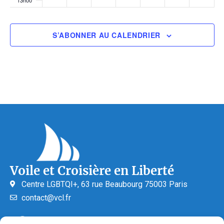
14h00
S’ABONNER AU CALENDRIER
15h00
16h00
17h00
18h00
19h00
Voile et Croisière en Liberté
20h00
Centre LGBTQI+, 63 rue Beaubourg 75003 Paris
21h00
contact@vcl.fr
22h00