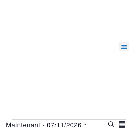
Maintenant
 - 
07/11/2026
RECHERC
Nav
Recher
RÉS