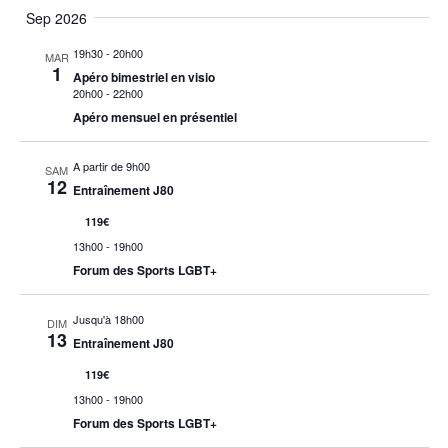
Sélectionnez
de
et
Sep 2026
la
vue
19h30
-
20h00
MAR
navigat
date
Évè
1
Apéro bimestriel en visio
20h00
-
22h00
de
Apéro mensuel en présentiel
vues
A partir de 9h00
SAM
12
Évènem
Entraînement J80
119€
13h00
-
19h00
Forum des Sports LGBT+
Jusqu'à 18h00
DIM
13
Entraînement J80
119€
13h00
-
19h00
Forum des Sports LGBT+