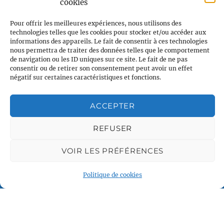
cookies
Pour offrir les meilleures expériences, nous utilisons des
technologies telles que les cookies pour stocker et/ou accéder aux
informations des appareils. Le fait de consentir à ces technologies
nous permettra de traiter des données telles que le comportement
de navigation ou les ID uniques sur ce site. Le fait de ne pas
consentir ou de retirer son consentement peut avoir un effet
négatif sur certaines caractéristiques et fonctions.
Voile et Croisière en Liberté
ACCEPTER
Centre LGBTQI+, 63 rue Beaubourg 75003 Paris
contact@vcl.fr
REFUSER
VOIR LES PRÉFÉRENCES
Associations partenaires
Politique de cookies