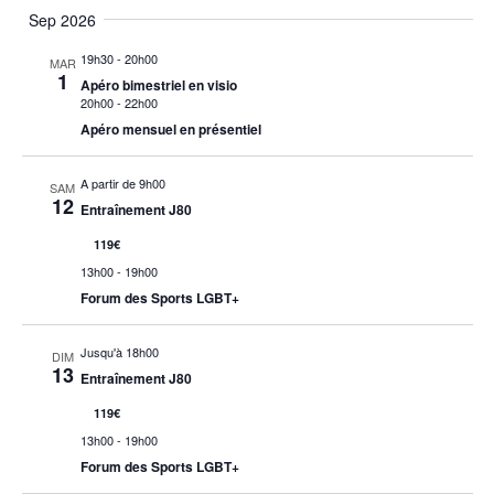
Sélectionnez
de
et
Sep 2026
la
vue
19h30
-
20h00
MAR
navigat
date
Évè
1
Apéro bimestriel en visio
20h00
-
22h00
de
Apéro mensuel en présentiel
vues
A partir de 9h00
SAM
12
Évènem
Entraînement J80
119€
13h00
-
19h00
Forum des Sports LGBT+
Jusqu'à 18h00
DIM
13
Entraînement J80
119€
13h00
-
19h00
Forum des Sports LGBT+