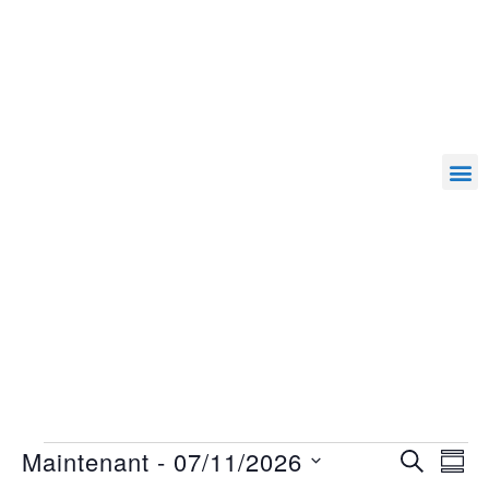
Maintenant
 - 
07/11/2026
RECHERC
Nav
Recher
RÉS