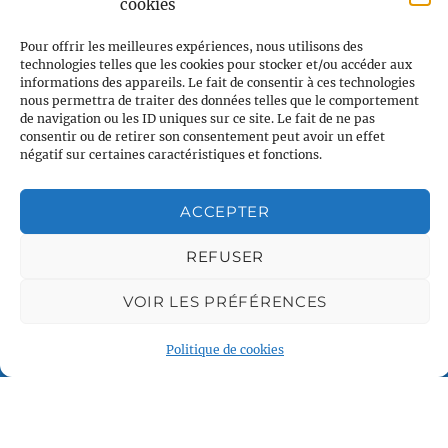
cookies
Pour offrir les meilleures expériences, nous utilisons des
technologies telles que les cookies pour stocker et/ou accéder aux
informations des appareils. Le fait de consentir à ces technologies
nous permettra de traiter des données telles que le comportement
de navigation ou les ID uniques sur ce site. Le fait de ne pas
consentir ou de retirer son consentement peut avoir un effet
négatif sur certaines caractéristiques et fonctions.
Voile et Croisière en Liberté
ACCEPTER
Centre LGBTQI+, 63 rue Beaubourg 75003 Paris
contact@vcl.fr
REFUSER
VOIR LES PRÉFÉRENCES
Associations partenaires
Politique de cookies