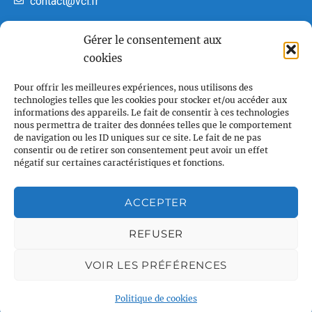
contact@vcl.fr
22h00
Gérer le consentement aux
cookies
23h00
Associations partenaires
00
Pour offrir les meilleures expériences, nous utilisons des
technologies telles que les cookies pour stocker et/ou accéder aux
informations des appareils. Le fait de consentir à ces technologies
nous permettra de traiter des données telles que le comportement
de navigation ou les ID uniques sur ce site. Le fait de ne pas
consentir ou de retirer son consentement peut avoir un effet
négatif sur certaines caractéristiques et fonctions.
ACCEPTER
REFUSER
VOIR LES PRÉFÉRENCES
Plan du site
Politique de cookies
Accueil