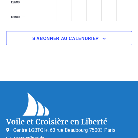
12h00
13h00
14h00
S’ABONNER AU CALENDRIER
15h00
16h00
17h00
18h00
19h00
Voile et Croisière en Liberté
20h00
Centre LGBTQI+, 63 rue Beaubourg 75003 Paris
21h00