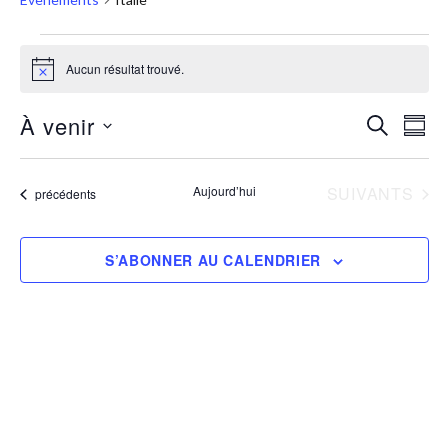
Aucun résultat trouvé.
Notice
À venir
RECHERC
Nav
Recher
RÉS
Sélectionnez
de
et
la
vue
ÉVÈNEMENTS
Aujourd’hui
SUIVANTS
Évènements
précédents
navigat
date
Évè
de
S’ABONNER AU CALENDRIER
vues
Évènem