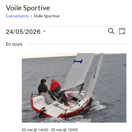
Voile Sportive
Évènements
Voile Sportive
24/05/2026
RECHERC
Nav
Recher
JOUR
Sélectionnez
de
et
En cours
une
vue
navigat
date.
Évè
de
vues
Évènem
23 mai @ 14h00
-
25 mai @ 15h00