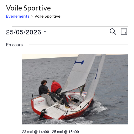
Voile Sportive
Évènements
Voile Sportive
25/05/2026
RECHERC
Nav
Recher
JOUR
Sélectionnez
de
et
En cours
une
vue
navigat
date.
Évè
de
vues
Évènem
23 mai @ 14h00
-
25 mai @ 15h00