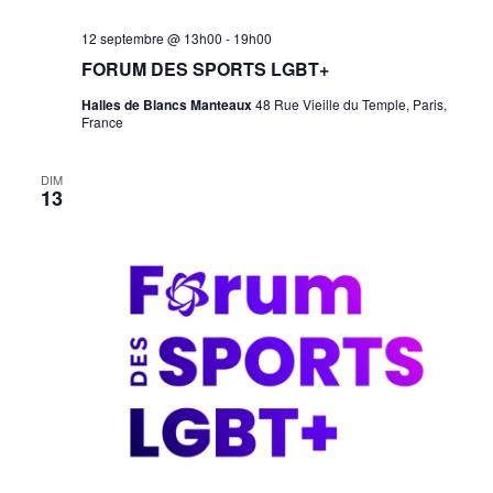
Forum
12 septembre @ 13h00
-
19h00
des
FORUM DES SPORTS LGBT+
Sports
LGBT+
Halles de Blancs Manteaux
48 Rue Vieille du Temple, Paris,
France
DIM
13