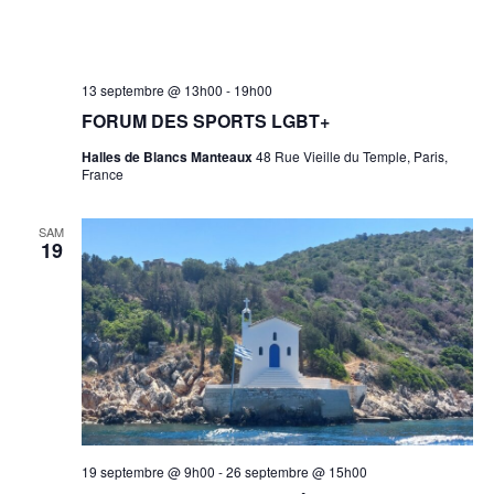
Forum
13 septembre @ 13h00
-
19h00
des
FORUM DES SPORTS LGBT+
Sports
LGBT+
Halles de Blancs Manteaux
48 Rue Vieille du Temple, Paris,
France
SAM
19
19 septembre @ 9h00
-
26 septembre @ 15h00