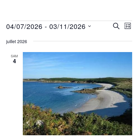
04/07/2026
 - 
03/11/2026
RECHERC
Nav
Recher
LISTE
Sélectionnez
de
et
juillet 2026
une
vue
navigat
date.
Évè
SAM
4
de
vues
Évènem