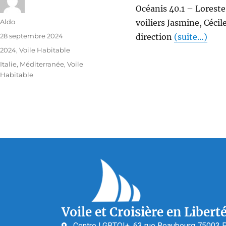
Océanis 40.1 – Loreste
Aldo
voiliers Jasmine, Cécil
28 septembre 2024
direction
(suite…)
2024
,
Voile Habitable
Italie
,
Méditerranée
,
Voile
Habitable
Voile et Croisière en Libert
Centre LGBTQI+, 63 rue Beaubourg 75003 P