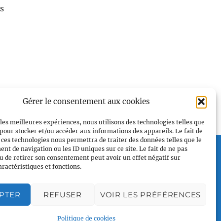
s
Gérer le consentement aux cookies
 les meilleures expériences, nous utilisons des technologies telles que
 pour stocker et/ou accéder aux informations des appareils. Le fait de
 ces technologies nous permettra de traiter des données telles que le
Plan du site
t de navigation ou les ID uniques sur ce site. Le fait de ne pas
u de retirer son consentement peut avoir un effet négatif sur
Accueil
aractéristiques et fonctions.
Qui sommes nous
Croisières en voilier
PTER
REFUSER
VOIR LES PRÉFÉRENCES
Voile légère
Voile sportive
Politique de cookies