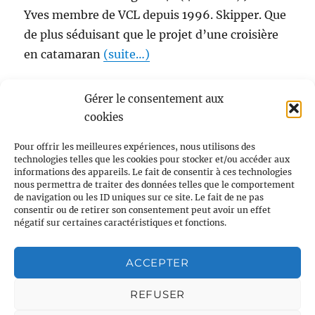
Yves membre de VCL depuis 1996. Skipper. Que
de plus séduisant que le projet d’une croisière
en catamaran
(suite…)
Jean-Yves
19 décembre 2024
2024
,
Voile
Gérer le consentement aux
Habitable
Antilles
,
Voile Habitable
cookies
Pour offrir les meilleures expériences, nous utilisons des
technologies telles que les cookies pour stocker et/ou accéder aux
PAGE
1
informations des appareils. Le fait de consentir à ces technologies
nous permettra de traiter des données telles que le comportement
PAGE
de navigation ou les ID uniques sur ce site. Le fait de ne pas
consentir ou de retirer son consentement peut avoir un effet
SUIVAN
négatif sur certaines caractéristiques et fonctions.
ACCEPTER
Calendrier Voile Habitable
Calendrier Voile Légère
REFUSER
Calendrier Voile Sportive