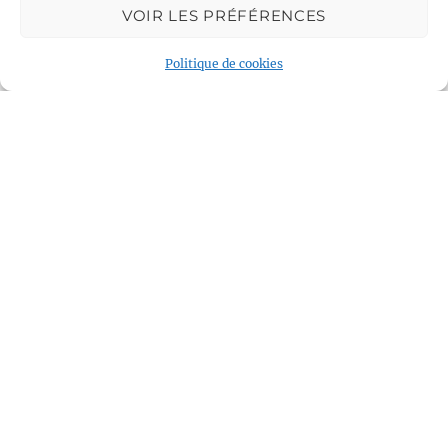
Journal de Bord
VOIR LES PRÉFÉRENCES
Blog
Politique de cookies
Annuaire
Voile et Croisière en Liberté
Centre LGBTQI+, 63 rue Beaubourg 75003 Paris
contact@vcl.fr