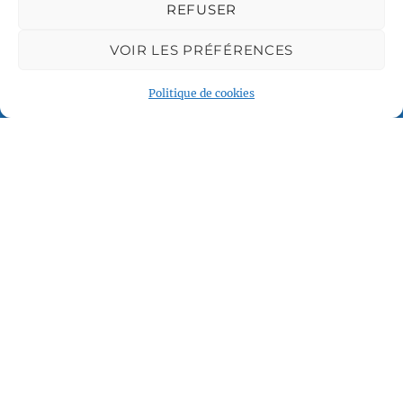
Centre LGBTQI+, 63 rue Beaubourg 75003 Paris
REFUSER
contact@vcl.fr
VOIR LES PRÉFÉRENCES
Politique de cookies
Associations partenaires