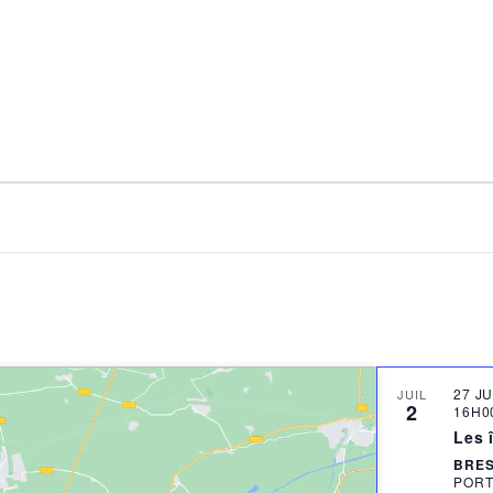
27 J
JUIL
2
16H0
Les î
BRES
PORT