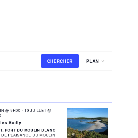
Navigation
CHERCHER
PLAN
de
vues
Évènement
UIN @ 9H00
-
10 JUILLET @
0
les Scilly
T, PORT DU MOULIN BLANC
 DE PLAISANCE DU MOULIN