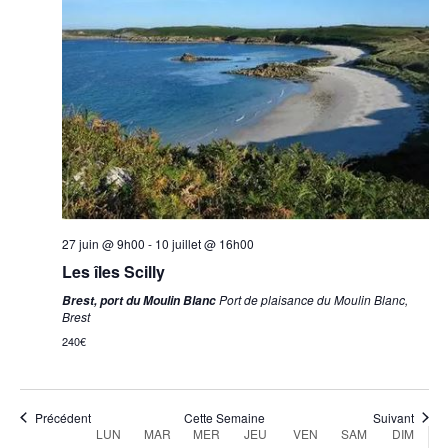
Évènem
27 juin @ 9h00
-
10 juillet @ 16h00
Les îles Scilly
Port de plaisance du Moulin Blanc,
Brest, port du Moulin Blanc
Brest
240€
Précédent
Cette Semaine
Suivant
LUN
MAR
MER
JEU
VEN
SAM
DIM
Semaine