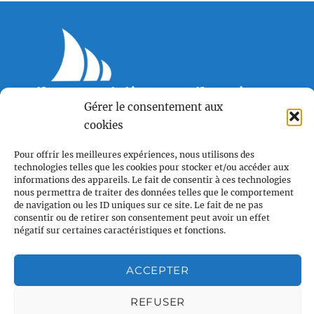
18h00
19h00
Voile et Croisière en Liberté
20h00
Gérer le consentement aux
Centre LGBTQI+, 63 rue Beaubourg 75003 Paris
cookies
21h00
contact@vcl.fr
Pour offrir les meilleures expériences, nous utilisons des
22h00
technologies telles que les cookies pour stocker et/ou accéder aux
informations des appareils. Le fait de consentir à ces technologies
23h00
nous permettra de traiter des données telles que le comportement
Associations partenaires
de navigation ou les ID uniques sur ce site. Le fait de ne pas
00
consentir ou de retirer son consentement peut avoir un effet
négatif sur certaines caractéristiques et fonctions.
ACCEPTER
REFUSER