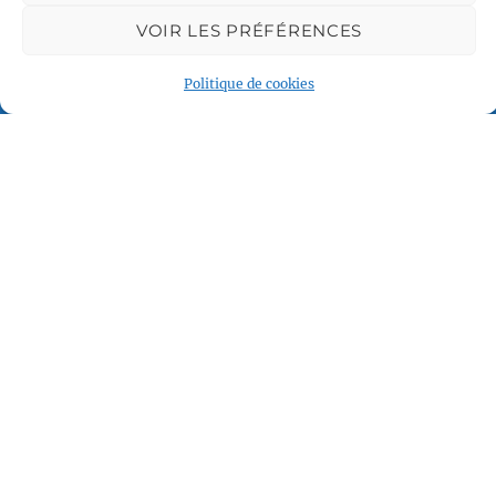
VOIR LES PRÉFÉRENCES
Politique de cookies
Plan du site
Accueil
Qui sommes nous
Croisières en voilier
Voile légère
Voile sportive
Calendrier
Rejoindre l'équipage
Contact
Espace Membre
© 2024 Voile et Croisière en Liberté –
Mentions légales
–
Crédits