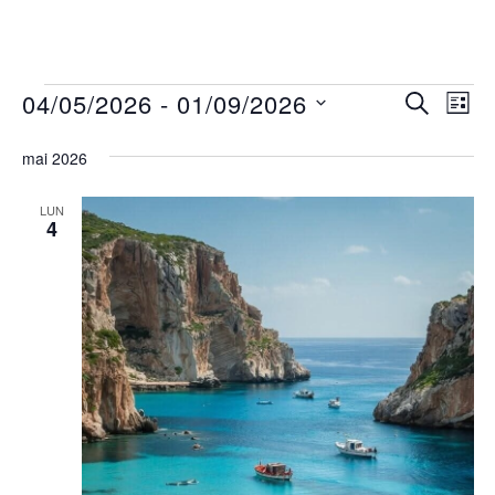
04/05/2026
 - 
01/09/2026
RECHERC
Nav
Recher
LISTE
Sélectionnez
de
et
mai 2026
une
vue
navigat
date.
Évè
LUN
4
de
vues
Évènem