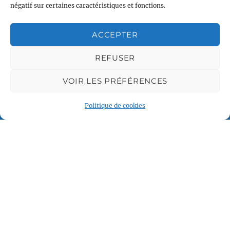
négatif sur certaines caractéristiques et fonctions.
Associations partenaires
ACCEPTER
REFUSER
VOIR LES PRÉFÉRENCES
Politique de cookies
Plan du site
Accueil
Qui sommes nous
Croisières en voilier
Voile légère